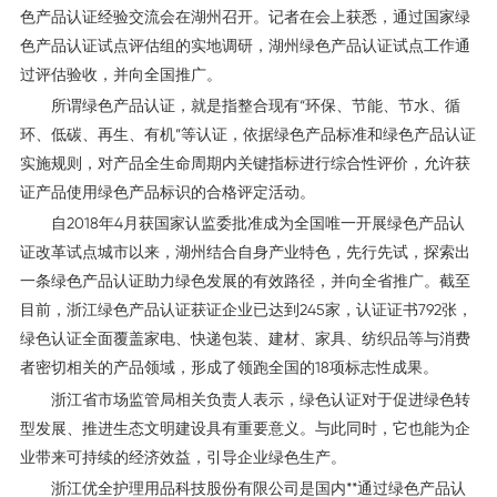
色产品认证经验交流会在湖州召开。记者在会上获悉，通过国家绿
色产品认证试点评估组的实地调研，湖州绿色产品认证试点工作通
过评估验收，并向全国推广。
所谓绿色产品认证，就是指整合现有“环保、节能、节水、循
环、低碳、再生、有机”等认证，依据绿色产品标准和绿色产品认证
实施规则，对产品全生命周期内关键指标进行综合性评价，允许获
证产品使用绿色产品标识的合格评定活动。
自2018年4月获国家认监委批准成为全国唯一开展绿色产品认
证改革试点城市以来，湖州结合自身产业特色，先行先试，探索出
一条绿色产品认证助力绿色发展的有效路径，并向全省推广。截至
目前，浙江绿色产品认证获证企业已达到245家，认证证书792张，
绿色认证全面覆盖家电、快递包装、建材、家具、纺织品等与消费
者密切相关的产品领域，形成了领跑全国的18项标志性成果。
浙江省市场监管局相关负责人表示，绿色认证对于促进绿色转
型发展、推进生态文明建设具有重要意义。与此同时，它也能为企
业带来可持续的经济效益，引导企业绿色生产。
浙江优全护理用品科技股份有限公司是国内**通过绿色产品认