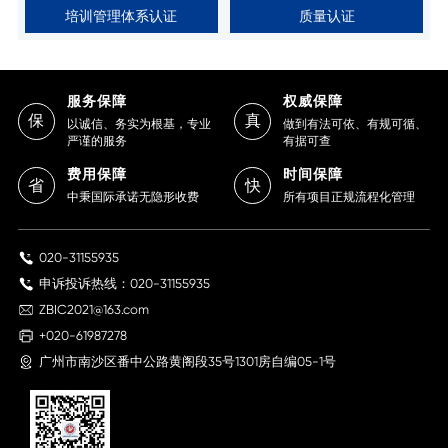
培训管理体系认证
质量认证
服务保障
权威保障
保
真
以诚信、务实为根基，专业
做到有法可依、有规可循、
严谨的服务
有据可查
费用保障
时间保障
省
快
中秉国际承诺无隐形收费
所有项目正规流程化管理
020-31155935
申诉投诉热线：020-31155935
ZBIC2021@163.com
+020-61987278
广州市南沙区番中公路黄阁段35号1301房自编05-1号