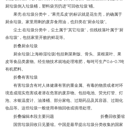
厨垃圾倒入垃圾桶，塑料袋另扔进"可回收垃圾"桶。
果壳:在垃圾分类中，"果壳瓜皮"的标识就是花生壳，的确属于
厨余垃圾。家里用剩的废弃食用油，也归类在"厨余垃圾"。
尘土:在垃圾分类中，尘土属于"其它垃圾"，但残枝落叶属于"厨
余垃圾"，包括家里开败的鲜花等。
折叠厨余垃圾
厨余垃圾(上海称湿垃圾)包括剩菜剩饭、骨头、菜根菜叶、果
皮等食品类废物。经生物技术就地处理堆肥，每吨可生产0.6~0.7吨
有机肥料。
折叠有害垃圾
有害垃圾含有对人体健康有害的重金属、有毒的物质或者对环
境造成现实危害或者潜在危害的废弃物。包括电池、荧光灯管、灯
泡、水银温度计、油漆桶、部分家电、过期药品及其容器、过期化
妆品等。这些垃圾一般使用单独回收或填埋处理。
折叠编辑本段主要问题
折叠回收萎缩
国营垃圾回收日见萎缩。中国是最早提出垃圾分类收集的国家