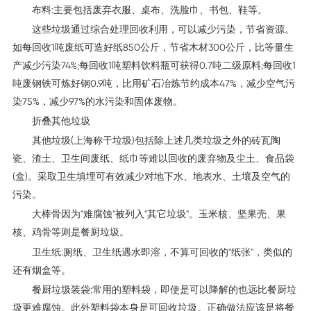
布料:主要包括废弃衣服、桌布、洗脸巾、书包、鞋等。
这些垃圾通过综合处理回收利用，可以减少污染，节省资源。
如每回收1吨废纸可造好纸850公斤，节省木材300公斤，比等量生
产减少污染74%;每回收1吨塑料饮料瓶可获得0.7吨二级原料;每回收1
吨废钢铁可炼好钢0.9吨，比用矿石冶炼节约成本47%，减少空气污
染75%，减少97%的水污染和固体废物。
折叠其他垃圾
其他垃圾(上海称干垃圾)包括除上述几类垃圾之外的砖瓦陶
瓷、渣土、卫生间废纸、纸巾等难以回收的废弃物及尘土、食品袋
(盒)。采取卫生填埋可有效减少对地下水、地表水、土壤及空气的
污染。
大棒骨因为"难腐蚀"被列入"其它垃圾"。玉米核、坚果壳、果
核、鸡骨等则是餐厨垃圾。
卫生纸:厕纸、卫生纸遇水即溶，不算可回收的"纸张"，类似的
还有烟盒等。
餐厨垃圾装袋:常用的塑料袋，即使是可以降解的也远比餐厨垃
圾更难腐蚀。此外塑料袋本身是可回收垃圾。正确做法应该是将餐