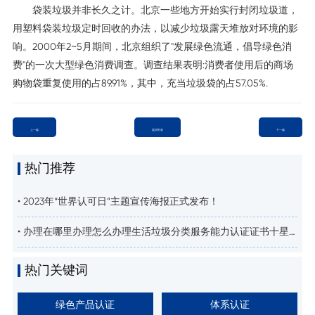
袋装垃圾并非长久之计。北京一些地方开始实行封闭垃圾道，
用塑料袋装垃圾定时回收的办法，以减少垃圾露天堆放对环境的影
响。2000年2~5月期间，北京组织了"发展绿色流通，倡导绿色消
费"的一次大型绿色消费调查。调查结果表明:消费者使用后的商场
购物袋重复使用的占89.91%，其中，充当垃圾袋的占57.05%.
上一篇
返回列表
下一篇
热门推荐
• 2023年“世界认可日”主题宣传海报正式发布！
• 办理在哪里办理怎么办理生活垃圾分类服务能力认证证书十星
需要什么条件垃圾分类得意义
热门关键词
绿色产品认证
体系认证