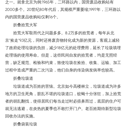
之一。就拿北京为例:1965年，二环路以内，国营废品收购站有
2000多个。20世纪80年代后，其规模严重萎缩;1997年，三环路以
内的国营废品收购站仅剩16个。
折叠拾荒大军
拾荒大军取而代之问题多多。8.2万多的拾荒者，每年从北
京"捡走"9.3亿元，同时还将废弃物转化成为新的资源，客观上减轻
了政府处理垃圾的负担，减少18亿元的处理费用，延长了垃圾填埋
处理场的使用寿命。但是，这些民间自发的拾荒者，均是无照经
营，缺乏规范、检验和约束，致使垃圾在捡拾、收集、运输、加工
过程中造成严重的二次污染，他们自身的传染病发病率也较高。
折叠垃圾道
垃圾道成为百姓的苦恼。北京如今高楼林立，垃圾道成为许多
地方的卫生死角，脏乱不堪的垃圾道口，蚊蝇十分张狂，加上拾荒
者的胡乱翻找，使得居民们每当走过时必捂鼻而过，底层的住户可
就无法逃避，在炎热的夏季也不敢打开门户。老百姓期待新型垃圾
回收办法的实施。
折叠袋装垃圾