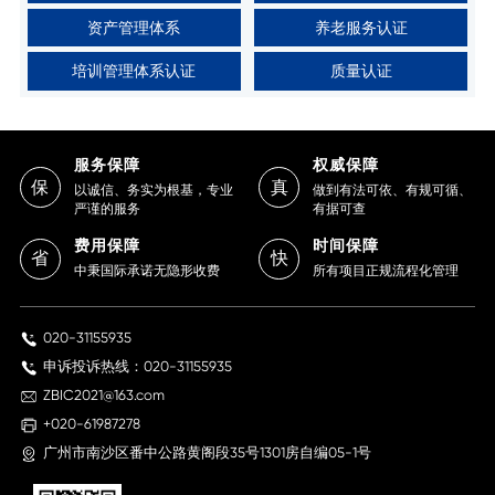
资产管理体系
养老服务认证
培训管理体系认证
质量认证
服务保障
权威保障
保
真
以诚信、务实为根基，专业
做到有法可依、有规可循、
严谨的服务
有据可查
费用保障
时间保障
省
快
中秉国际承诺无隐形收费
所有项目正规流程化管理
020-31155935
申诉投诉热线：020-31155935
ZBIC2021@163.com
+020-61987278
广州市南沙区番中公路黄阁段35号1301房自编05-1号