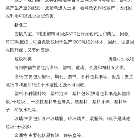
类产生严重的威胁，废塑料进入土壤，会导致农作物减产，因此回
收利用可以减少这些危害。
折叠三
变废为宝。1吨废塑料可回炼600公斤无铅汽油和柴油。回收
1500吨废纸，可避免砍伐用于生产1200吨纸的林木。因此，垃圾回
收既环保，又节约资源。
垃圾种类
折叠可回收物
可回收物主要包括废纸、塑料、玻璃、金属和布料五大类。
废纸:主要包括报纸、期刊、图书、各种包装纸等。但是，要注
意纸巾和厕所纸由于水溶性太强不可回收。
塑料:各种塑料袋、塑料泡沫、塑料包装(快递包装纸是其他垃
圾/干垃圾)、一次性塑料餐盒餐具、硬塑料、塑料牙刷、塑料杯
子、矿泉水瓶等。
玻璃:主要包括各种玻璃瓶、碎玻璃片、暖瓶等。(镜子是其他
垃圾/干垃圾)
金属物:主要包括易拉罐、罐头盒等。