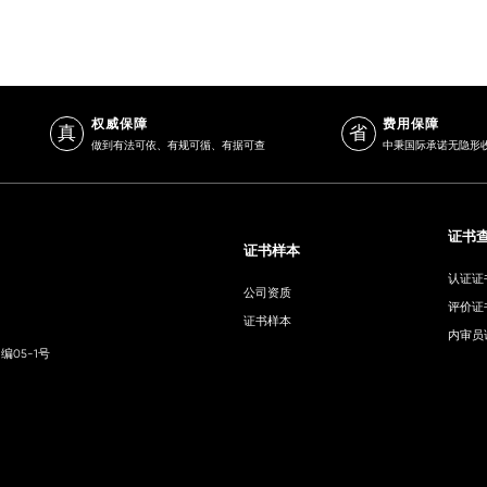
权威保障
费用保障
真
省
做到有法可依、有规可循、有据可查
中秉国际承诺无隐形
证书
证书样本
认证证
公司资质
评价证
证书样本
内审员
编05-1号