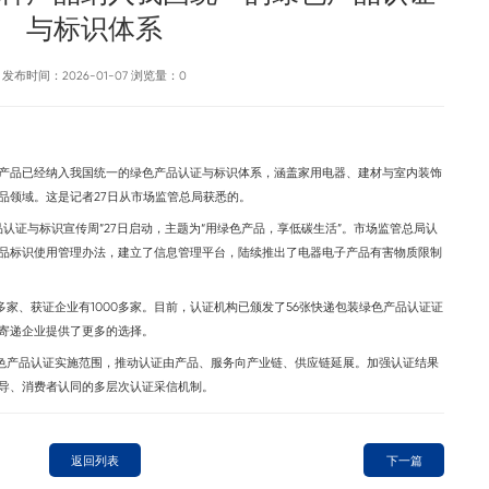
与标识体系
发布时间：2026-01-07 浏览量：
0
产品已经纳入我国统一的绿色产品认证与标识体系，涵盖家用电器、建材与室内装饰
品领域。这是记者27日从市场监管总局获悉的。
认证与标识宣传周”27日启动，主题为“用绿色产品，享低碳生活”。市场监管总局认
品标识使用管理办法，建立了信息管理平台，陆续推出了电器电子产品有害物质限制
家、获证企业有1000多家。目前，认证机构已颁发了56张快递包装绿色产品认证证
寄递企业提供了更多的选择。
色产品认证实施范围，推动认证由产品、服务向产业链、供应链延展。加强认证结果
导、消费者认同的多层次认证采信机制。
返回列表
下一篇