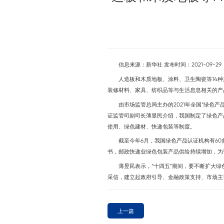
信息来源：新华社 发布时间：2021-09-29
人造板和木质地板、涂料、卫生陶瓷等14种
装修材料、家具、纺织品等与生活息息相关的产
由市场监管总局主办的2021年全国“绿色产品
证监管司副司长薄昱民介绍，我国制定了绿色产
使用、绿色建材、快递包装等制度。
截至今年6月，我国绿色产品认证机构有60多
书，邮政快递业绿色包装产品供给持续增加，为
薄昱民表示，“十四五”期间，要不断扩大绿
采信，建立起政府引导、金融政策支持、市场主
上一篇