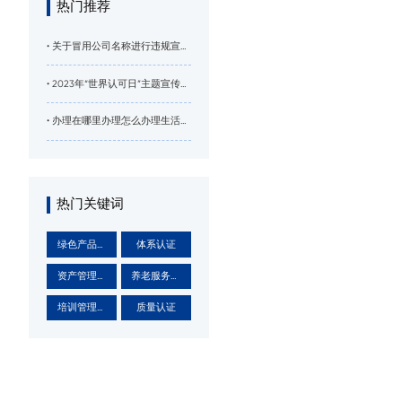
热门推荐
• 关于冒用公司名称进行违规宣传
的郑重声明
• 2023年“世界认可日”主题宣传海
报正式发布！
• 办理在哪里办理怎么办理生活垃
圾分类服务能力认证证书十星需
要什么条件垃圾分类得意义
热门关键词
绿色产品认
体系认证
证
资产管理体
养老服务认
系
证
培训管理体
质量认证
系认证